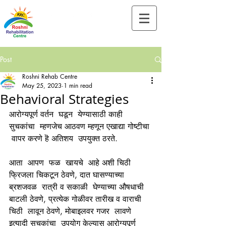
Tel:-
+91-90828 97659
Post
Roshni Rehab Centre
May 25, 2023
1 min read
Behavioral Strategies
आरोग्यपूर्ण वर्तन  घडून  येण्यासाठी काही 
सुचकांचा  म्हणजेच आठवण म्हणून एखाद्या गोष्टीचा 
 वापर करणे हॆ अतिशय  उपयुक्त ठरते.
आता  आपण  फळ  खायचे  आहे अशी चिठी 
फ्रिजला चिकटून ठेवणे, दात घासण्याच्या 
ब्रशजवळ  रात्री व सकाळी  घेण्याच्या औषधाची  
बाटली ठेवणे, प्रत्येक गोळीवर तारीख व वाराची  
चिठी  लावून ठेवणे, मोबाइलवर गजर  लावणे 
इत्यादी सुचकांचा  उपयोग केल्यास आरोग्यपूर्ण 