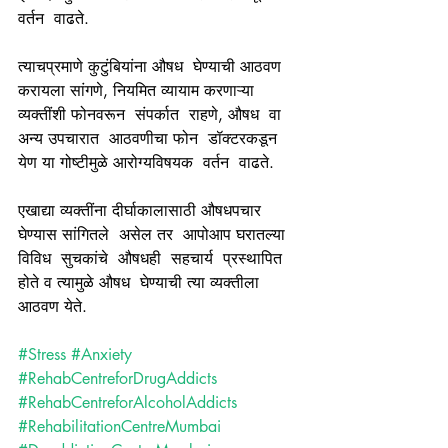
वर्तन  वाढते.
त्याचप्रमाणे कुटुंबियांना औषध  घेण्याची आठवण  
करायला सांगणे, नियमित व्यायाम करणाऱ्या 
व्यक्तींशी फोनवरून  संपर्कात  राहणे, औषध  वा 
अन्य उपचारात  आठवणीचा फोन  डॉक्टरकडून 
येण या गोष्टीमुळे आरोग्यविषयक  वर्तन  वाढते.
एखाद्या व्यक्तींना दीर्घाकालासाठी औषधपचार 
घेण्यास सांगितले  असेल तर  आपोआप घरातल्या  
विविध  सुचकांचे  औषधही  सहचार्य  प्रस्थापित 
होते व त्यामुळे औषध  घेण्याची त्या व्यक्तीला 
आठवण येते.
#Stress
#Anxiety
#RehabCentreforDrugAddicts
#RehabCentreforAlcoholAddicts
#RehabilitationCentreMumbai